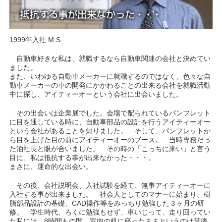
1999年入社 M.S
自動車好きな私は、就職するなら自動車関連の会社と決めてい
ました。
また、いわゆる自動車メーカーに就職するのではなく、色々な自
動車メーカーの車の開発にかかわることの出来る会社を就職活動
中に探し、アイティーオーという会社に出会いました。
その出会いは企業展でした。会場で配られているパンフレット
に目を通している時に、自動車部品の設計を行うアイティーオー
という会社があることを知りました。 そして、パンフレットか
ら目を上げた目の前にアイティーオーのブース。 当時専務だっ
た泊社長と眼が合いました。 その時の「こっちに来い」と言う
目に、私は抵抗する事が出来なかった・・・。
まさに、運命的な出会い。
その後、会社説明会、入社試験を経て、無事アイティーオーに
入社する事が出来ました。 社会人としてのマナーに始まり、樹
脂部品設計の基礎、CAD操作等をみっちり勉強した３ヶ月の研
修。 学生時代、ろくに勉強もせず、車いじって、走り回ってい
た私には、8時間もの間、室内の机に座ったままというのは苦痛