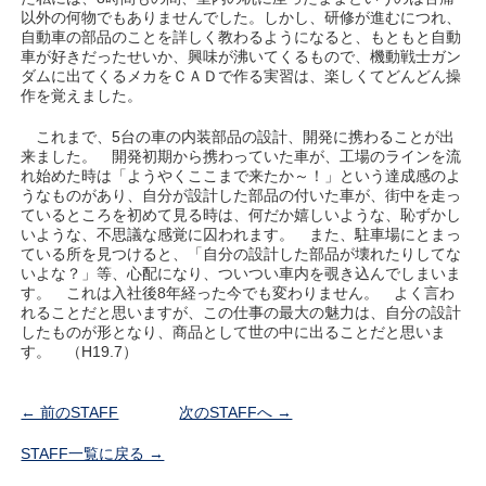
以外の何物でもありませんでした。しかし、研修が進むにつれ、
自動車の部品のことを詳しく教わるようになると、もともと自動
車が好きだったせいか、興味が沸いてくるもので、機動戦士ガン
ダムに出てくるメカをＣＡＤで作る実習は、楽しくてどんどん操
作を覚えました。
これまで、5台の車の内装部品の設計、開発に携わることが出
来ました。 開発初期から携わっていた車が、工場のラインを流
れ始めた時は「ようやくここまで来たか～！」という達成感のよ
うなものがあり、自分が設計した部品の付いた車が、街中を走っ
ているところを初めて見る時は、何だか嬉しいような、恥ずかし
いような、不思議な感覚に囚われます。 また、駐車場にとまっ
ている所を見つけると、「自分の設計した部品が壊れたりしてな
いよな？」等、心配になり、ついつい車内を覗き込んでしまいま
す。 これは入社後8年経った今でも変わりません。 よく言わ
れることだと思いますが、この仕事の最大の魅力は、自分の設計
したものが形となり、商品として世の中に出ることだと思いま
す。 （H19.7）
← 前のSTAFF
次のSTAFFへ →
STAFF一覧に戻る →